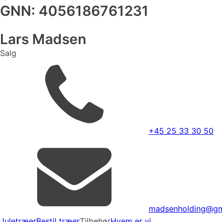
GNN: 4056186761231
Lars Madsen
Salg
+45 25 33 30 50
madsenholding@gm
Juletræer
Bestil træer
Tilbehør
Hvem er vi